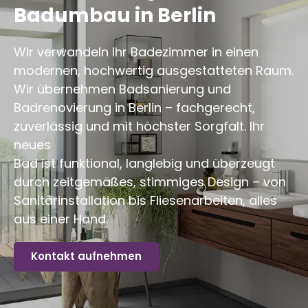
Badumbau in Berlin
Wir verwandeln Ihr Badezimmer in einen
modernen, hochwertig ausgestatteten Raum.
Wir übernehmen Badsanierung und
Badrenovierung in Berlin – fachgerecht,
zuverlässig und mit höchster Sorgfalt. Ihr
neues
Bad ist funktional, langlebig und überzeugt
durch zeitgemäßes, stimmiges Design – von
Sanitärinstallation bis Fliesenarbeiten, alles
aus einer Hand.
Kontakt aufnehmen